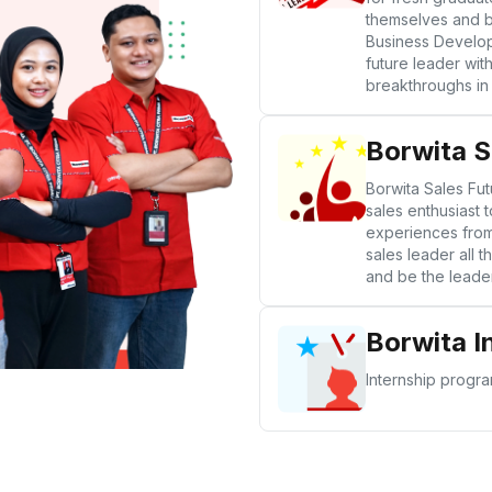
themselves and be
Business Develop
future leader with
breakthroughs in t
Borwita S
Borwita Sales Fut
sales enthusiast t
experiences from 
sales leader all 
and be the leader
Borwita I
Internship progr