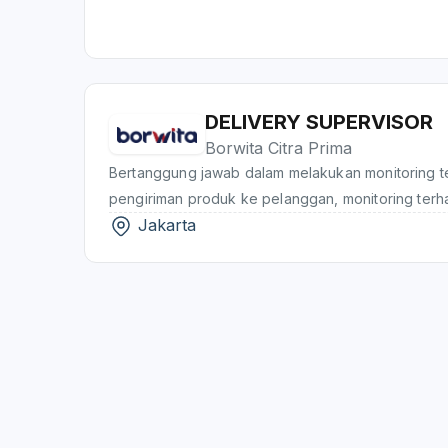
DELIVERY SUPERVISOR
Borwita Citra Prima
Bertanggung jawab dalam melakukan monitoring t
pengiriman produk ke pelanggan, monitoring ter
Jakarta
produk dari pelanggan dan bad stock, melakukan 
delivery untuk memastikan biaya yang dikeluarkan
budget yang sudah ditetapkan, bertanggung jawa
clearance delivery & canvas selling, melakukan r
bolabar truck/van delivery untuk memastikan kond
melakukan proses coaching kepada tim yang ada
meningkatkan performance kinerja, serta melakukan moni
proses retur barang untuk memastikan proses retu
standar yang sudah ditetapkan