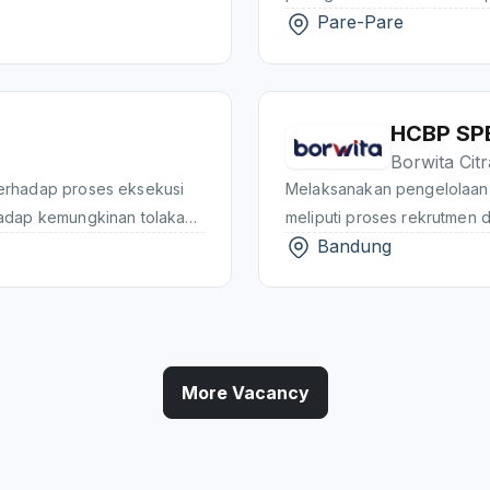
Pare-Pare
yang ditetapkan agar targe
pembayaran dari toko untu
negosiasi dengan toko ya
sesuai dengan tenggat wak
HCBP SP
Borwita Cit
erhadap proses eksekusi
Melaksanakan pengelolaan 
hadap kemungkinan tolakan
meliputi proses rekrutmen 
Bandung
monitoring terhadap biaya
implementasi kompensasi da
 tidak melebihi standar
performance management, e
b terhadap proses daily
terminasi, serta implementa
eview terhadap checklist
monitoring, evaluasi, dan 
isi kendaraan layak pakai,
proses SDM berjalan sesuai
 dibawahnya untuk
operasional perusahaan.
More Vacancy
toring terhadap
r berjalan sesuai dengan