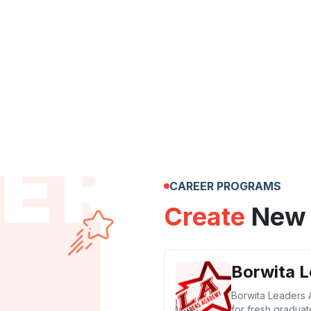
CAREER PROGRAMS
Create
New 
Borwita 
Borwita Leaders A
for fresh graduat