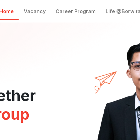
Home
Vacancy
Career Program
Life @Borwit
ether
roup