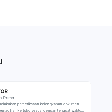
u
TOR
ra Prima
melakukan pemeriksaan kelengkapan dokumen
enagihan ke toko sesuai dengan tenggat waktu