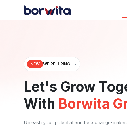
NEW
WE’RE HIRING
Let's Grow Tog
With
Borwita G
Unleash your potential and be a change-maker.