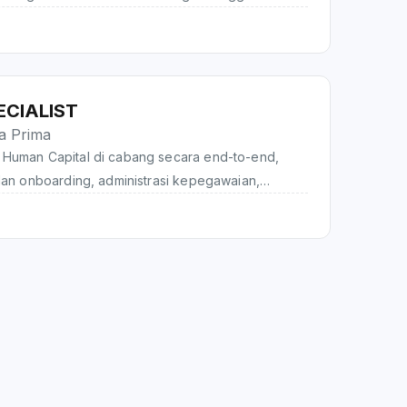
t AR dapat tercapai, melakukan pengecekan alat
k memastikan jumlah pembayaran serta melakukan
ng akan menunda pembayaran agar membayar
tu yang ditentukan
ECIALIST
ra Prima
Human Capital di cabang secara end-to-end,
dan onboarding, administrasi kepegawaian,
n benefit, pengelolaan learning & development,
mployee relations, employee retention, proses
si budaya perusahaan, HSE, dan GA, disertai
penyusunan laporan untuk memastikan seluruh
 dengan kebijakan, standar, dan kebutuhan