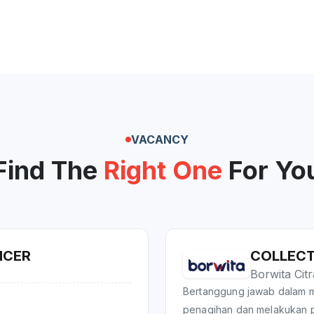
VACANCY
Find The
Right One
For Yo
ICER
COLLEC
Borwita Cit
Bertanggung jawab dalam 
penagihan dan melakukan p